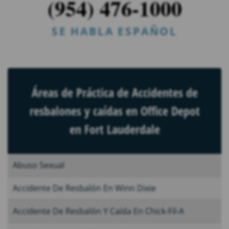
(954) 476-1000
SE HABLA ESPAÑOL
Áreas de Práctica de Accidentes de
resbalones y caídas en Office Depot
en Fort Lauderdale
Abuso Sexual
Accidente De Resbalón En Winn Dixie
Accidente De Resbalón Y Caída En Chick-Fil-A