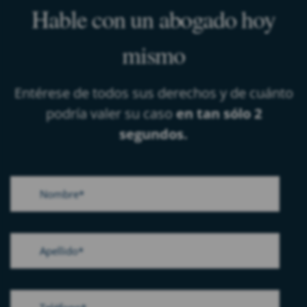
Hable con un abogado hoy
mismo
Entérese de todos sus derechos y de cuánto
podría valer su caso
en tan sólo 2
segundos.