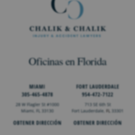
Oficinas en Florida
MIAMI
FORT LAUDERDALE
305-465-4878
954-472-7122
28 W Flagler St #1000
713 SE 6th St
Miami, FL 33130
Fort Lauderdale,
FL
33301
OBTENER DIRECCIÓN
OBTENER DIRECCIÓN