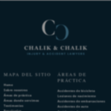
MAPA DEL SITIO
ÁREAS DE
PRÁCTICA
Home
Sobre nosotros
Accidentes de bicicleta
Áreas de práctica
Lesiones de nacimiento
Áreas donde servimos
Accidentes de embarcaciones
Testimonios
Accidentes de auto
Resultados