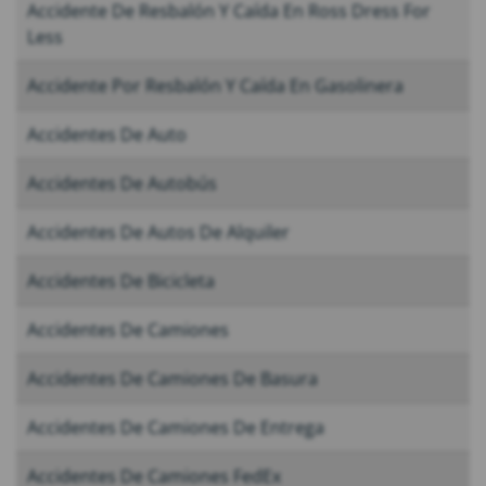
Accidente De Resbalón Y Caída En Ross Dress For
Less
Accidente Por Resbalón Y Caída En Gasolinera
Accidentes De Auto
Accidentes De Autobús
Accidentes De Autos De Alquiler
Accidentes De Bicicleta
Accidentes De Camiones
Accidentes De Camiones De Basura
Accidentes De Camiones De Entrega
Accidentes De Camiones FedEx