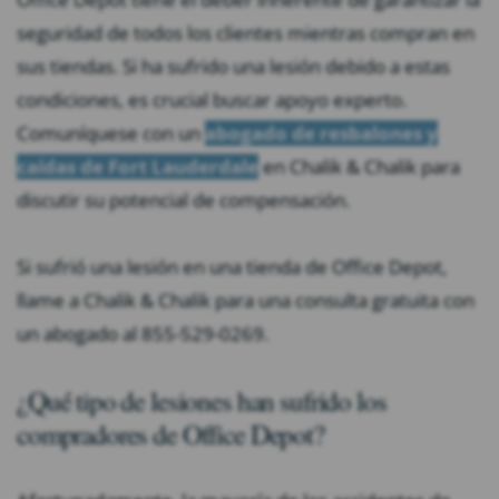
seguridad de todos los clientes mientras compran en
sus tiendas. Si ha sufrido una lesión debido a estas
condiciones, es crucial buscar apoyo experto.
Comuníquese con un
abogado de resbalones y
caídas de Fort Lauderdale
en Chalik & Chalik para
discutir su potencial de compensación.
Si sufrió una lesión en una tienda de Office Depot,
llame a Chalik & Chalik para una consulta gratuita con
un abogado al 855-529-0269.
¿Qué tipo de lesiones han sufrido los
compradores de Office Depot?