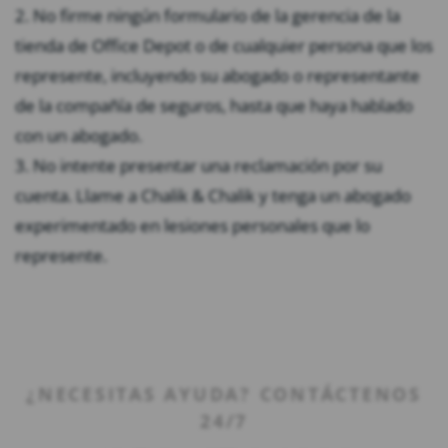
2. No firme ningún formulario de la gerencia de la
tienda de Office Depot o de cualquier persona que los
represente, incluyendo su abogado o representante
de la compañía de seguros, hasta que haya hablado
con un abogado.
3. No intente presentar una reclamación por su
cuenta. Llame a Chalik & Chalik y tenga un abogado
experimentado en lesiones personales que lo
represente.
¿NECESITAS AYUDA? CONTÁCTENOS
24/7