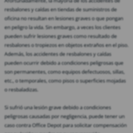
Afortunadamente, la mayoría de los accidentes de
resbalones y caídas en tiendas de suministros de
oficina no resultan en lesiones graves o que pongan
en peligro la vida. Sin embargo, a veces los clientes
pueden sufrir lesiones graves como resultado de
resbalones o tropiezos en objetos extraños en el piso.
Además, los accidentes de resbalones y caídas
pueden ocurrir debido a condiciones peligrosas que
son permanentes, como equipos defectuosos, sillas,
etc., o temporales, como pisos o superficies mojadas
o resbaladizas.
Si sufrió una lesión grave debido a condiciones
peligrosas causadas por negligencia, puede tener un
caso contra Office Depot para solicitar compensación