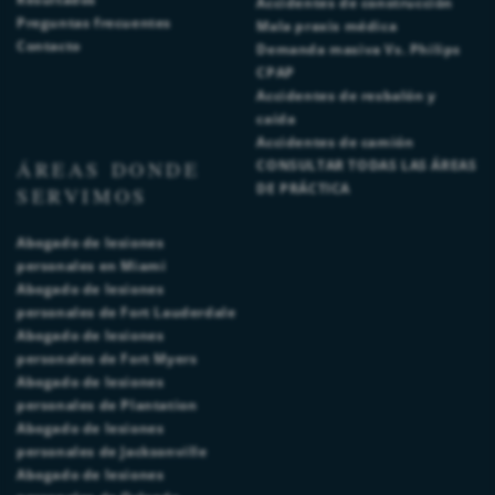
Accidentes de construcción
Preguntas frecuentes
Mala praxis médica
Contacto
Demanda masiva Vs. Philips
CPAP
Accidentes de resbalón y
caída
Accidentes de camión
ÁREAS DONDE
CONSULTAR TODAS LAS ÁREAS
DE PRÁCTICA
SERVIMOS
Abogado de lesiones
personales en Miami
Abogado de lesiones
personales de Fort Lauderdale
Abogado de lesiones
personales de Fort Myers
Abogado de lesiones
personales de Plantation
Abogado de lesiones
personales de Jacksonville
Abogado de lesiones