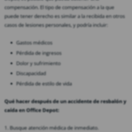
compensación. El tipo de compensación a la que
puede tener derecho es similar a la recibida en otros
casos de lesiones personales, y podría incluir:
Gastos médicos
Pérdida de ingresos
Dolor y sufrimiento
Discapacidad
Pérdida de estilo de vida
Qué hacer después de un accidente de resbalón y
caída en Office Depot:
1. Busque atención médica de inmediato.