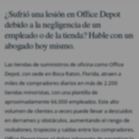
¿Sufrió una lesión en Office Depot
debido a la negligencia de un
empleado o de la tienda? Hable con un
abogado hoy mismo.
Las tiendas de suministros de oficina como Office
Depot, con sede en Boca Raton, Florida, atraen a
miles de compradores diarios en más de 2.200
tiendas minoristas, con una plantilla de
aproximadamente 66.000 empleados. Este alto
volumen de clientes a veces puede llevar a descuidos
en derrames y obstáculos, aumentando el riesgo de
resbalones, tropiezos y caídas entre los compradores.
Office Depot tiene el deber inherente de garantizar la