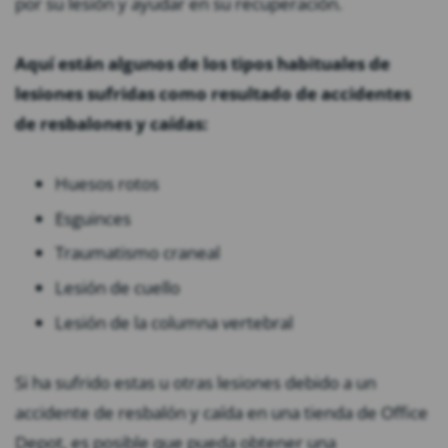
por su lesión y ayudar en su recuperación.
Aquí están algunos de los tipos habituales de
lesiones sufridas como resultado de accidentes
de resbalones y caídas:
Huesos rotos
Esguinces
Traumatismo craneal
Lesión de cuello
Lesión de la columna vertebral
Si ha sufrido estas u otras lesiones debido a un
accidente de resbalón y caída en una tienda de Office
Depot, es posible que pueda obtener una