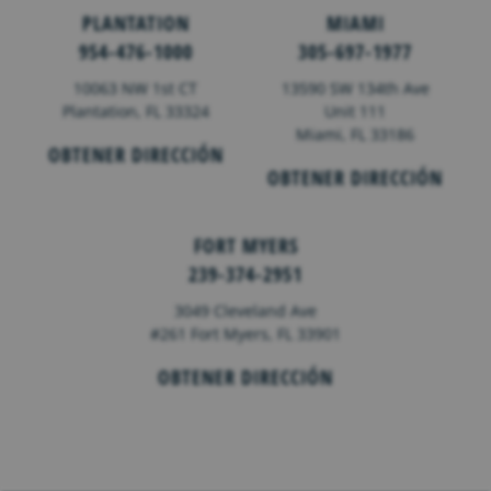
PLANTATION
MIAMI
954-476-1000
305-697-1977
10063 NW 1st CT
13590 SW 134th Ave
Plantation, FL 33324
Unit 111
Miami, FL 33186
OBTENER DIRECCIÓN
OBTENER DIRECCIÓN
FORT MYERS
239-374-2951
3049 Cleveland Ave
#261 Fort Myers, FL 33901
OBTENER DIRECCIÓN