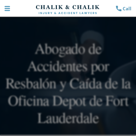
Call
Abogado de
Accidentes por
Resbalón y Caída de la
Oficina Depot de Fort
Lauderdale