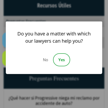
Recursos Útiles
Preguntas Frecuentes
Noticias
Do you have a matter with which
our lawyers can help you?
Blog
Text us
No
Yes
Call us
Preguntas Frecuentes
¿Qué hacer si Progressive niega mi reclamo por
accidente de auto?