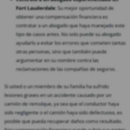
Fort Lauderdale
: Su mejor oportunidad de
obtener una compensación financiera es
contratar a un abogado que haya manejado este
tipo de casos antes. No solo puede su abogado
ayudarlo a evitar los errores que cometen tantas
otras personas, sino que también puede
argumentar en su nombre contra las
reclamaciones de las compañías de seguros.
Si usted o un miembro de su familia ha sufrido
lesiones graves en un accidente causado por un
camión de remolque, ya sea que el conductor haya
sido negligente o el camión haya sido defectuoso, es
posible que pueda recuperar daños como resultado.
Esta compensación financiera puede cubrir sus gastos