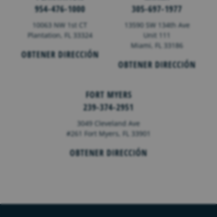
954-476-1000
305-697-1977
10063 NW 1st CT
13590 SW 134th Ave
Plantation, FL 33324
Unit 111
Miami, FL 33186
OBTENER DIRECCIÓN
OBTENER DIRECCIÓN
FORT MYERS
239-374-2951
3049 Cleveland Ave
#261 Fort Myers, FL 33901
OBTENER DIRECCIÓN