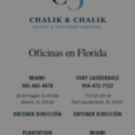
Oficinas en Florida
MIAMI
FORT LAUDERDALE
305-465-4878
954-472-7122
28 W Flagler St #1000
713 SE 6th St
Miami, FL 33130
Fort Lauderdale,
FL
33301
OBTENER DIRECCIÓN
OBTENER DIRECCIÓN
PLANTATION
MIAMI