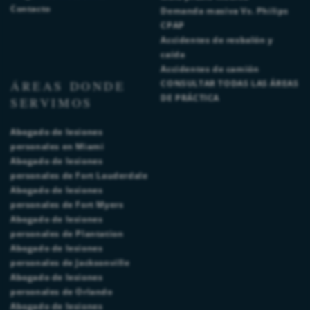
Contacto
Demanda masiva Vs. Philips
CPAP
Accidentes de resbalón y
caída
Accidentes de camión
ÁREAS DONDE
CONSULTAR TODAS LAS ÁREAS
DE PRÁCTICA
SERVIMOS
Abogado de lesiones
personales en Miami
Abogado de lesiones
personales de Fort Lauderdale
Abogado de lesiones
personales de Fort Myers
Abogado de lesiones
personales de Plantation
Abogado de lesiones
personales de Jacksonville
Abogado de lesiones
personales de Orlando
Abogado de lesiones