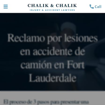
Call
Reclamo por lesiones
en accidente de
camión en Fort
Lauderdale
El proceso de 3 pasos para presentar una