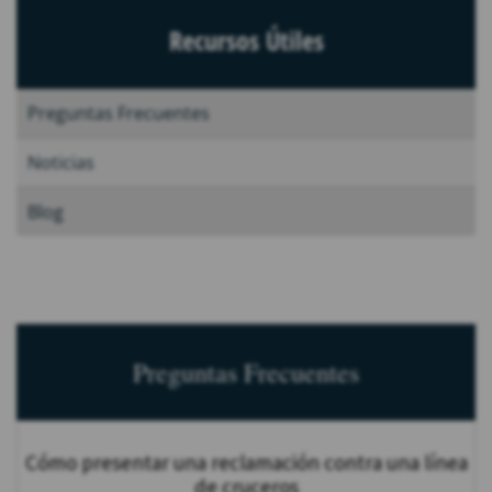
Recursos Útiles
Preguntas Frecuentes
Noticias
Blog
Preguntas Frecuentes
Cómo presentar una reclamación contra una línea
de cruceros