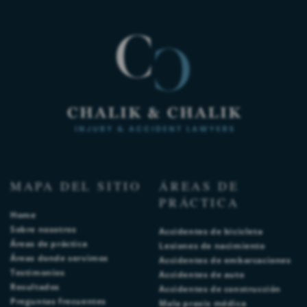
MAPA DEL SITIO
ÁREAS DE
PRÁCTICA
Home
Sobre nosotros
Accidentes de bicicleta
Áreas de práctica
Lesiones de nacimiento
Áreas donde servimos
Accidentes de embarcaciones
Testimonios
Accidentes de auto
Resultados
Accidentes de construcción
Preguntas frecuentes
Mala praxis médica