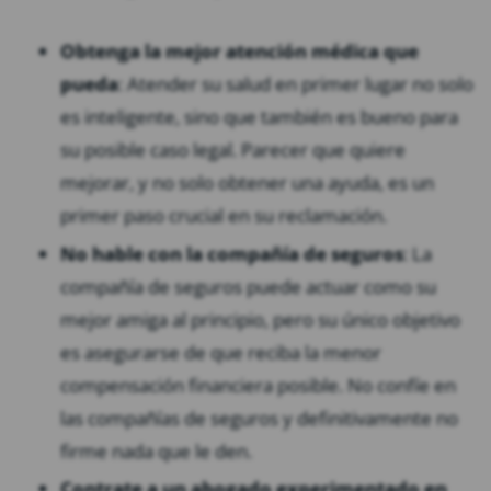
Obtenga la mejor atención médica que
pueda
: Atender su salud en primer lugar no solo
es inteligente, sino que también es bueno para
su posible caso legal. Parecer que quiere
mejorar, y no solo obtener una ayuda, es un
primer paso crucial en su reclamación.
No hable con la compañía de seguros
: La
compañía de seguros puede actuar como su
mejor amiga al principio, pero su único objetivo
es asegurarse de que reciba la menor
compensación financiera posible. No confíe en
las compañías de seguros y definitivamente no
firme nada que le den.
Contrate a un abogado experimentado en