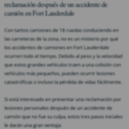
reclamación después de un accidente de
camión en Fort Lauderdale
Con tantos camiones de 18 ruedas conduciendo en
las carreteras de la zona, no es un misterio por qué
los accidentes de camiones en Fort Lauderdale
ocurren todo el tiempo. Debido al peso y la velocidad
que estos grandes vehículos traen a una colisión con
vehículos más pequeños, pueden ocurrir lesiones
catastróficas o incluso la pérdida de vidas fácilmente.
Si está interesado en presentar una reclamación por
lesiones personales después de un accidente de
camión que no fue su culpa, estos tres pasos iniciales
le darán una gran ventaja: