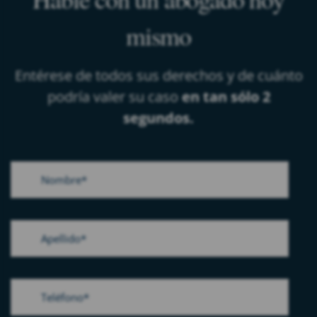
mismo
Entérese de todos sus derechos y de cuánto
podría valer su caso
en tan sólo 2
segundos.