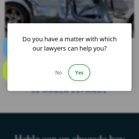
Do you have a matter with which
our lawyers can help you?
Text us
¿NECESITAS AYUDA? CONTÁCTENOS
24/7
(954) 476-1000
No
Yes
Call us
SE HABLA ESPAÑOL
Hable con un abogado hoy