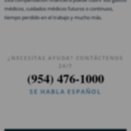
médicos, cuidados médicos futuros o continuos,
tiempo perdido en el trabajo y mucho más.
¿NECESITAS AYUDA? CONTÁCTENOS
24/7
(954) 476-1000
SE HABLA ESPAÑOL