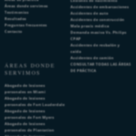
Lesiones de nacimiento
Áreas donde servimos
Accidentes de embarcaciones
Testimonios
Accidentes de auto
Resultados
Accidentes de construcción
Preguntas frecuentes
Mala praxis médica
Contacto
Demanda masiva Vs. Philips
CPAP
Accidentes de resbalón y
caída
Accidentes de camión
ÁREAS DONDE
CONSULTAR TODAS LAS ÁREAS
DE PRÁCTICA
SERVIMOS
Abogado de lesiones
personales en Miami
Abogado de lesiones
personales de Fort Lauderdale
Abogado de lesiones
personales de Fort Myers
Abogado de lesiones
personales de Plantation