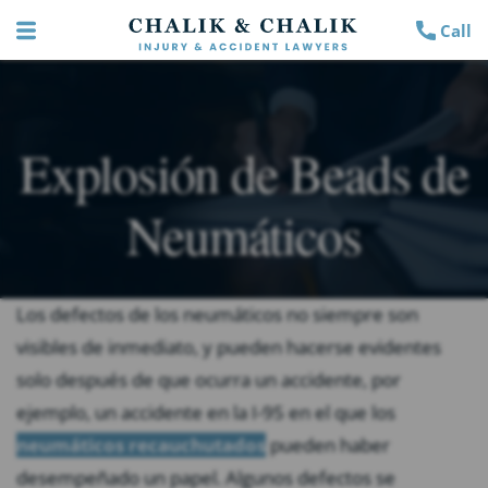
Call
Explosión de Beads de
Neumáticos
Los defectos de los neumáticos no siempre son
visibles de inmediato, y pueden hacerse evidentes
solo después de que ocurra un accidente, por
ejemplo, un accidente en la I-95 en el que los
neumáticos recauchutados
pueden haber
desempeñado un papel. Algunos defectos se