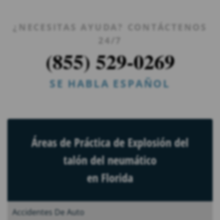
¿NECESITAS AYUDA? CONTÁCTENOS
24/7
(855) 529-0269
SE HABLA ESPAÑOL
Áreas de Práctica de Explosión del
talón del neumático
en Florida
Accidentes De Auto