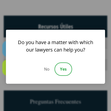
Recursos Útiles
Do you have a matter with which
Preguntas Frecuentes
our lawyers can help you?
Noticias
Text us
Blog
No
Yes
Call us
Preguntas Frecuentes