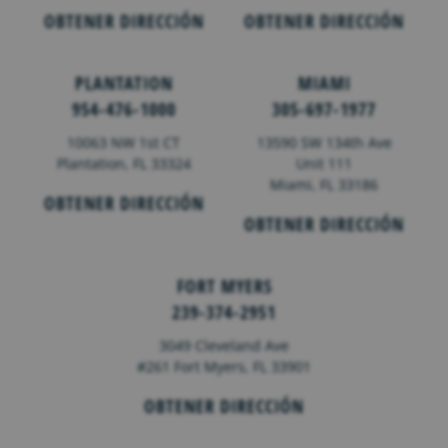
OBTENER DIRECCIÓN
OBTENER DIRECCIÓN
PLANTATION
MIAMI
954-476-1000
305-697-1977
10063 NW 1st CT
13590 SW 134th Ave
Plantation, FL 33324
Unit 111
Miami, FL 33186
OBTENER DIRECCIÓN
OBTENER DIRECCIÓN
FORT MYERS
239-374-2951
3049 Cleveland Ave
#261 Fort Myers, FL 33901
OBTENER DIRECCIÓN