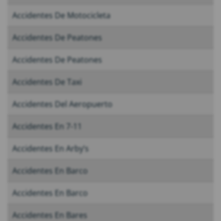
Accidentes De Motocicleta
Accidentes De Peatones
Accidentes De Peatones
Accidentes De Taxi
Accidentes Del Aeropuerto
Accidentes En 7-11
Accidentes En Arby’s
Accidentes En Barco
Accidentes En Barco
Accidentes En Bares