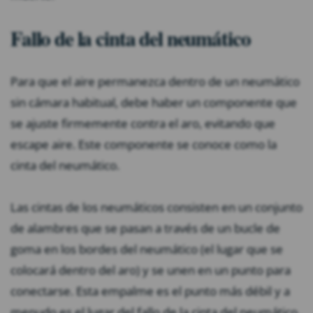
Fallo de la cinta del neumático
Para que el aire permanezca dentro de un neumático
sin cámara habitual, debe haber un componente que
se ajuste firmemente contra el aro, evitando que
escape aire. Este componente se conoce como la
cinta del neumático.
Las cintas de los neumáticos consisten en un conjunto
de alambres que se pasan a través de un bucle de
goma en los bordes del neumático (el lugar que se
colocará dentro del aro) y se unen en un punto para
conectarse. Esta empalme es el punto más débil y a
menudo es el lugar del fallo de la cinta del neumático.