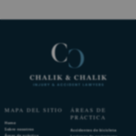
MAPA DEL SITIO
ÁREAS DE
PRÁCTICA
Home
Sobre nosotros
Accidentes de bicicleta
Áreas de práctica