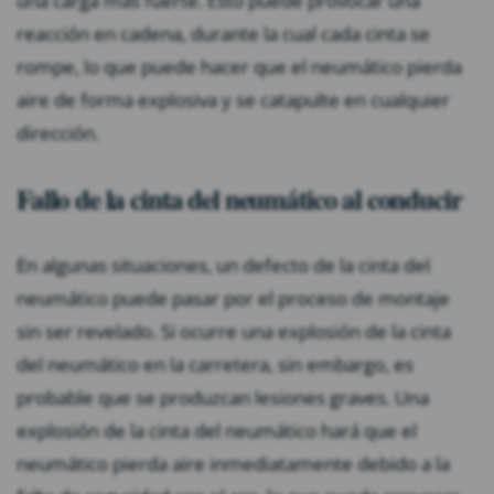
una carga más fuerte. Esto puede provocar una
reacción en cadena, durante la cual cada cinta se
rompe, lo que puede hacer que el neumático pierda
aire de forma explosiva y se catapulte en cualquier
dirección.
Fallo de la cinta del neumático al conducir
En algunas situaciones, un defecto de la cinta del
neumático puede pasar por el proceso de montaje
sin ser revelado. Si ocurre una explosión de la cinta
del neumático en la carretera, sin embargo, es
probable que se produzcan lesiones graves. Una
explosión de la cinta del neumático hará que el
neumático pierda aire inmediatamente debido a la