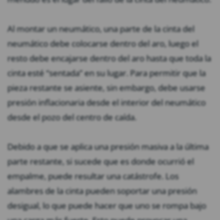
Al montar un neumático, una parte de la cinta del
neumático debe colocarse dentro del aro, luego el
resto debe encajarse dentro del aro hasta que toda la
cinta esté “sentada” en su lugar. Para permitir que la
pieza restante se asiente, sin embargo, debe usarse
presión inflacionaria desde el interior del neumático
desde el pozo del centro de caída.
Debido a que se aplica una presión masiva a la última
parte restante, si sucede que es donde ocurrió el
empalme, puede resultar una catástrofe. Los
alambres de la cinta pueden soportar una presión
desigual, lo que puede hacer que uno se rompa bajo