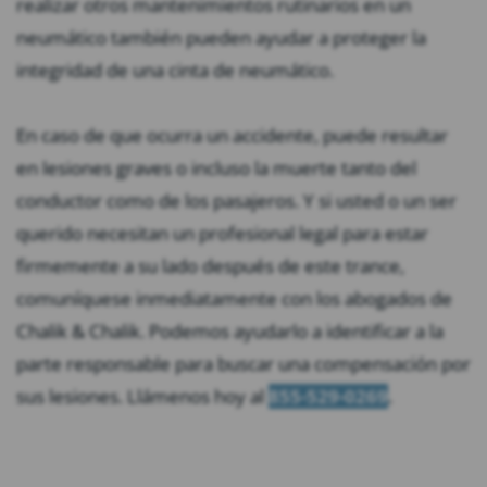
realizar otros mantenimientos rutinarios en un
neumático también pueden ayudar a proteger la
integridad de una cinta de neumático.
En caso de que ocurra un accidente, puede resultar
en lesiones graves o incluso la muerte tanto del
conductor como de los pasajeros. Y si usted o un ser
querido necesitan un profesional legal para estar
firmemente a su lado después de este trance,
comuníquese inmediatamente con los abogados de
Chalik & Chalik. Podemos ayudarlo a identificar a la
parte responsable para buscar una compensación por
sus lesiones. Llámenos hoy al
855-529-0269
.