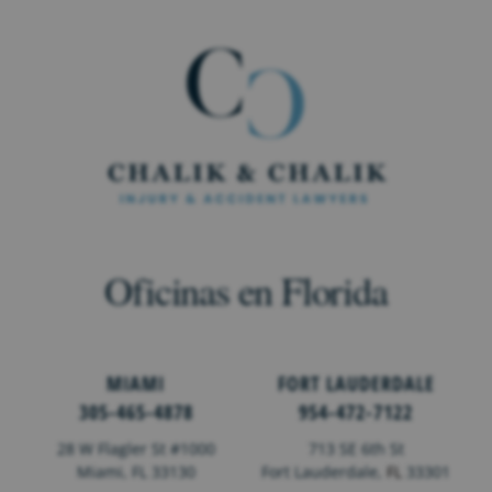
Oficinas en Florida
MIAMI
FORT LAUDERDALE
305-465-4878
954-472-7122
28 W Flagler St #1000
713 SE 6th St
Miami, FL 33130
Fort Lauderdale,
FL
33301