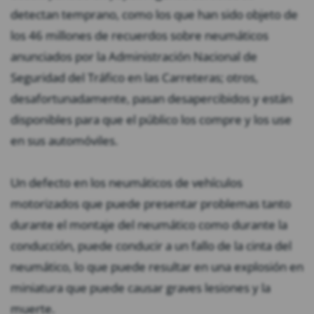
detectan temprano, como los que han sido objeto de
los 46 millones de recuerdos sobre neumáticos
anunciados por la Administración Nacional de
Seguridad del Tráfico en las Carreteras; otros,
desafortunadamente, pasan desapercibidos y están
disponibles para que el público los compre y los use
en sus automóviles.
Un defecto en los neumáticos de vehículos
motorizados que puede presentar problemas tanto
durante el montaje del neumático como durante la
conducción, puede conducir a un fallo de la cinta del
neumático, lo que puede resultar en una explosión en
miniatura que puede causar graves lesiones y la
muerte.