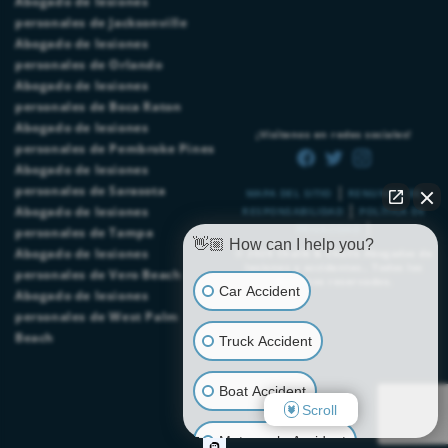
Abogado de lesiones
personales de Jacksonville
Abogado de lesiones
personales de Orlando
Abogado de lesiones
personales de Boca Raton
Abogado de lesiones
¡Visítenos en redes sociales!
personales de Pembroke Pines
Abogado de lesiones
|
personales de Sarasota
MAPA DEL SITIO
RENUNCIA DE
|
Abogado de lesiones
RESPONSABILIDAD
POLÍTICA DE
|
PRIVACIDAD
personales de Tampa
👋🏼 How can I help you?
Abogado de lesiones
© 2026
Chalik & Chalik Abogados de
lesiones y accidentes.
. Todos los
personales de Vero Beach
derechos reservados.
Car Accident
Abogado de lesiones
personales de West Palm
Beach
Truck Accident
Boat Accident
Scroll
Motorcycle Accident