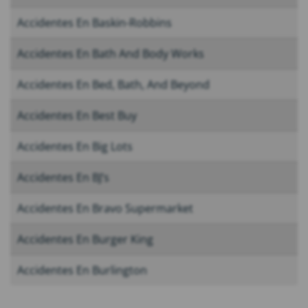
Accidentes En Baskin-Robbins
Accidentes En Bath And Body Works
Accidentes En Bed, Bath, And Beyond
Accidentes En Best Buy
Accidentes En Big Lots
Accidentes En BJ’s
Accidentes En Bravo Supermarket
Accidentes En Burger King
Accidentes En Burlington