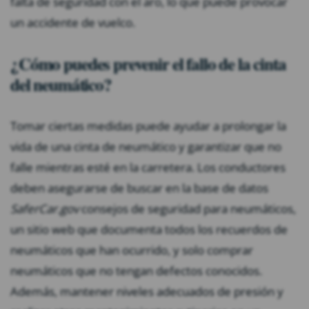
falta de seguridad con el aro, lo que puede provocar
un accidente de vuelco.
¿Cómo puedes prevenir el fallo de la cinta
del neumático?
Tomar ciertas medidas puede ayudar a prolongar la
vida de una cinta de neumático y garantizar que no
falle mientras esté en la carretera. Los conductores
deben asegurarse de buscar en la base de datos
SaferCar.gov
consejos de seguridad para neumáticos,
un sitio web que documenta todos los recuerdos de
neumáticos que han ocurrido, y solo comprar
neumáticos que no tengan defectos conocidos.
Además, mantener niveles adecuados de presión y