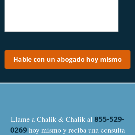
Please leave this field empty.
855-529-
Llame a Chalik & Chalik al
0269
hoy mismo y reciba una consulta