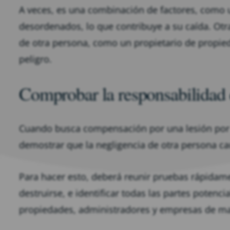
A veces, es una combinación de factores, como 
desordenados, lo que contribuye a su caída. Otra
de otra persona, como un propietario de propie
peligro.
Comprobar la responsabilidad 
Cuando busca compensación por una lesión por r
demostrar que la negligencia de otra persona ca
Para hacer esto, deberá reunir pruebas rápidam
destruirse, e identificar todas las partes potenc
propiedades, administradores y empresas de m