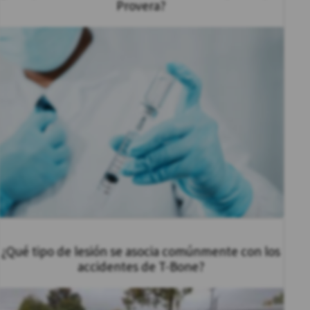
Provera?
¿Qué tipo de lesión se asocia comúnmente con los
accidentes de T-Bone?