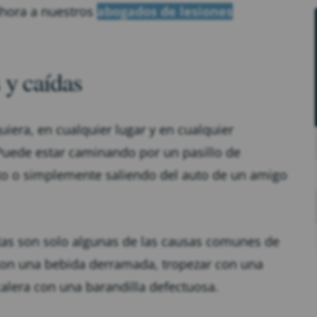
ahora a nuestros
abogados de lesiones
 y caídas
uiera, en cualquier lugar y en cualquier
ede estar caminando por un pasillo de
o o simplemente saliendo del auto de un amigo
otas son solo algunas de las causas comunes de
 con una bebida derramada, tropezar con una
calera con una barandilla defectuosa.