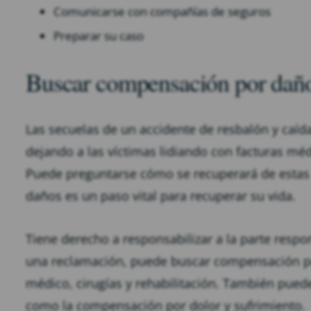
Comunicarse con compañías de seguros
Preparar su caso
Buscar compensación por dañ
Las secuelas de un accidente de resbalón y caí
dejando a las víctimas lidiando con facturas médi
Puede preguntarse cómo se recuperará de estas
daños es un paso vital para recuperar su vida.
Tiene derecho a responsabilizar a la parte resp
una reclamación, puede buscar compensación por
médico, cirugías y rehabilitación. También pued
como la compensación por dolor y sufrimiento.