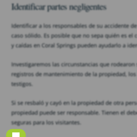
Identificar partes negligentes
Identificar a los responsables de su accidente de
caso sólido. Es posible que no sepa quién es el
y caídas en Coral Springs pueden ayudarlo a ident
Investigaremos las circunstancias que rodearon
registros de mantenimiento de la propiedad, los
testigos.
Si se resbaló y cayó en la propiedad de otra pers
propiedad puede ser responsable. Tienen el deb
seguras para los visitantes.