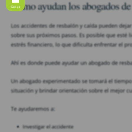
Cómo ayudan los abogados de 
Call us
Los accidentes de resbalón y caída pueden dejar
sobre sus próximos pasos. Es posible que esté l
estrés financiero, lo que dificulta enfrentar el pr
Ahí es donde puede ayudar un abogado de resbal
Un abogado experimentado se tomará el tiempo 
situación y brindar orientación sobre el mejor c
Te ayudaremos a:
Investigar el accidente