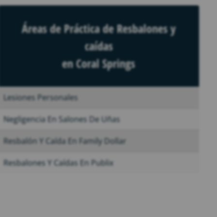
Áreas de Práctica de Resbalones y
caídas
en Coral Springs
Lesiones Personales
Negligencia En Salones De Uñas
Resbalón Y Caída En Family Dollar
Resbalones Y Caídas En Publix