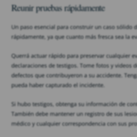
Reunir pruebas rápidamente
Un paso esencial para construir un caso sólido d
rápidamente, ya que cuanto más fresca sea la ev
Querrá actuar rápido para preservar cualquier ev
declaraciones de testigos. Tome fotos y videos d
defectos que contribuyeron a su accidente. Ten
pueda haber capturado el incidente.
Si hubo testigos, obtenga su información de cont
También debe mantener un registro de sus lesione
médico y cualquier correspondencia con sus pr