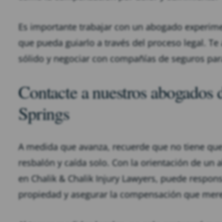
Es importante trabajar con un abogado experime
que pueda guiarlo a través del proceso legal. T
sólido y negociar con compañías de seguros par
Contacte a nuestros abogados d
Springs
A medida que avanza, recuerde que no tiene que 
resbalón y caída solo. Con la orientación de un
en Chalik & Chalik Injury Lawyers, puede responsa
propiedad y asegurar la compensación que mer