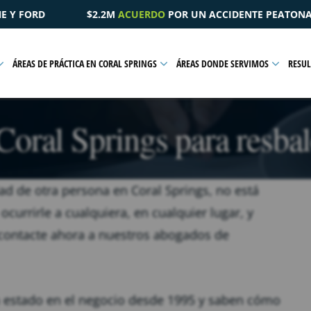
N ACCIDENTE PEATONAL QUE RESULTÓ EN UNA LESIÓN PÉLVIC
ÁREAS DE PRÁCTICA EN CORAL SPRINGS
ÁREAS DONDE SERVIMOS
RESU
oral Springs para resbal
ad de otra persona en Coral Springs, no está
currirle a cualquiera, en cualquier lugar, y
, contacte ahora a nuestros abogados de
n estado en el negocio desde 1995 y saben cómo