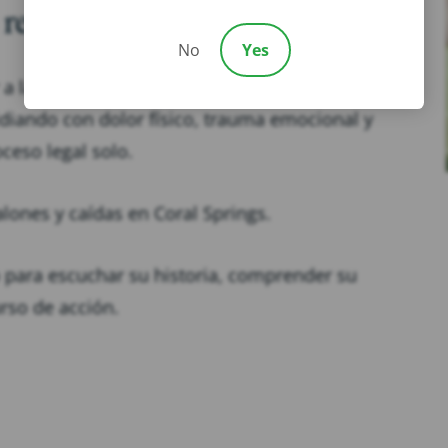
resbalones y caídas
No
Yes
 a las víctimas sintiéndose abrumadas e inciertas
idiando con dolor físico, trauma emocional y
oceso legal solo.
ones y caídas en Coral Springs.
para escuchar su historia, comprender su
urso de acción.