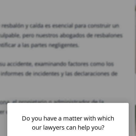
 resbalón y caída es esencial para construir un
 culpable, pero nuestros abogados de resbalones
ificar a las partes negligentes.
 su accidente, examinando factores como los
 informes de incidentes y las declaraciones de
ona, el propietario o administrador de la
er de asegurarse de que sus instalaciones sean
Do you have a matter with which
our lawyers can help you?