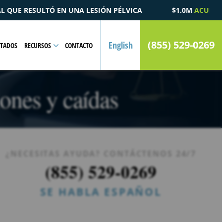
A
$1.0M
ACUERDO
POR UN CASO DE MUERTE POR ACCID
(855) 529-0269
English
LTADOS
RECURSOS
CONTACTO
ones y caídas
¿NECESITAS AYUDA? CONTÁCTENOS 24/7
(855) 529-0269
SE HABLA ESPAÑOL