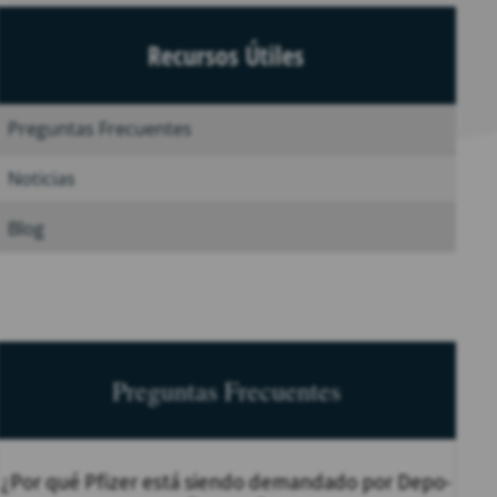
Recursos Útiles
Preguntas Frecuentes
Noticias
Blog
Preguntas Frecuentes
¿Por qué Pfizer está siendo demandado por Depo-