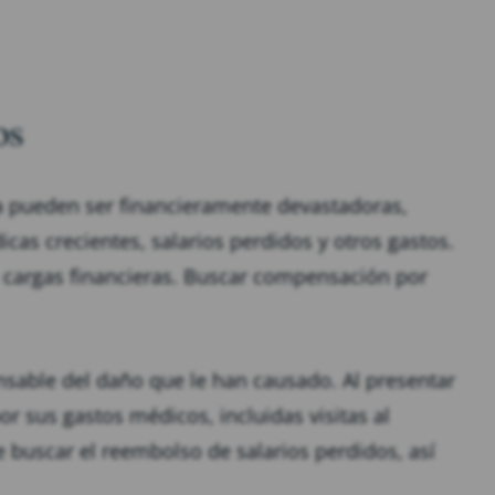
os
da pueden ser financieramente devastadoras,
cas crecientes, salarios perdidos y otros gastos.
 cargas financieras. Buscar compensación por
onsable del daño que le han causado. Al presentar
 sus gastos médicos, incluidas visitas al
e buscar el reembolso de salarios perdidos, así