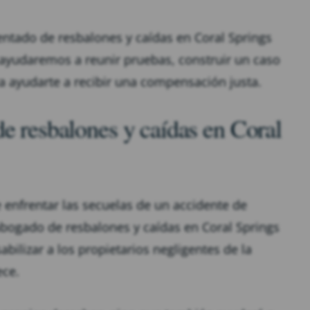
ntado de resbalones y caídas en Coral Springs
e ayudaremos a reunir pruebas, construir un caso
a ayudarte a recibir una compensación justa.
e resbalones y caídas en Coral
enfrentar las secuelas de un accidente de
 abogado de resbalones y caídas en Coral Springs
bilizar a los propietarios negligentes de la
ece.