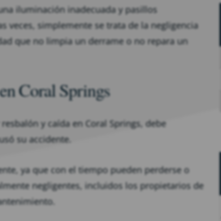
una iluminación inadecuada y pasillos
s veces, simplemente se trata de la negligencia
dad que no limpia un derrame o no repara un
en Coral Springs
esbalón y caída en Coral Springs, debe
usó su accidente.
ente, ya que con el tiempo pueden perderse o
ialmente negligentes, incluidos los propietarios de
antenimiento.