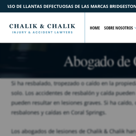
AS MARCAS BRIDGESTONE Y FORD
$2.2M
ACUERDO
POR U
HOME
SOBRE NOSOTROS
Abogado de C
Si ha resbalado, tropezado o caído en la propied
solo. Los accidentes de resbalón y caída pueden o
pueden resultar en lesiones graves. Si ha caído
resbalones y caídas en Coral Springs.
Los abogados de lesiones de Chalik & Chalik ha