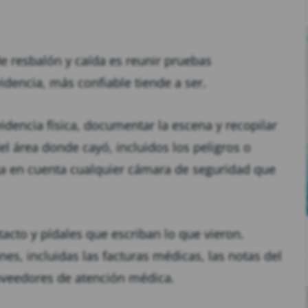
e resbalón y caída es reunir pruebas
idencia, más confiable tiende a ser.
idencia física, documentar la escena y recopilar
el área donde cayó, incluidos los peligros o
ga en cuenta cualquier cámara de seguridad que
acto y pídales que escriban lo que vieron.
s, incluidas las facturas médicas, las notas del
oveedores de atención médica.