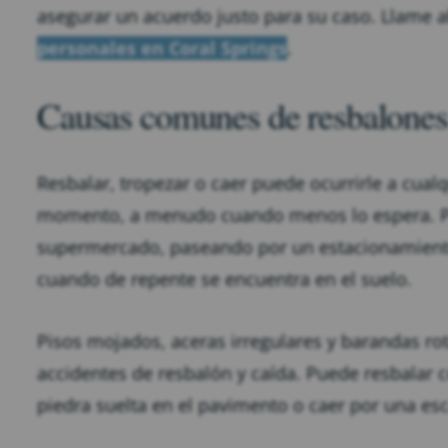
asegurar un acuerdo justo para su caso. Llame 
personales en Coral Springs
.
Causas comunes de resbalones
Resbalar, tropezar o caer puede ocurrirle a cualq
momento, a menudo cuando menos lo espera. Pu
supermercado, paseando por un estacionamient
cuando de repente se encuentra en el suelo.
Pisos mojados, aceras irregulares y barandas r
accidentes de resbalón y caída. Puede resbalar
piedra suelta en el pavimento o caer por una es