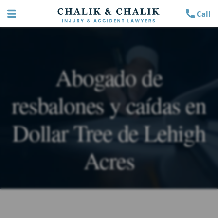
Call
Abogado de
resbalones y caídas en
Dollar Tree de Lehigh
Acres