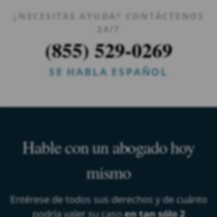
¿NECESITAS AYUDA? CONTÁCTENOS
24/7
(855) 529-0269
SE HABLA ESPAÑOL
Hable con un abogado hoy
mismo
Entérese de todos sus derechos y de cuánto
podría valer su caso
en tan sólo 2