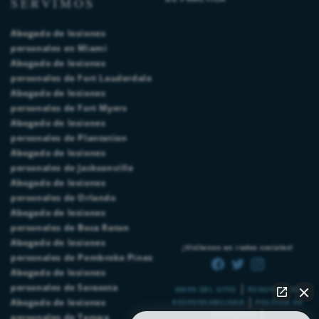
SERVIMOS
Abogado de lesiones
personales en Miami
Abogado de lesiones
personales de Fort Lauderdale
Abogado de lesiones
personales de Fort Myers
Abogado de lesiones
personales de Plantation
Abogado de lesiones
personales de Jacksonville
Abogado de lesiones
personales de Orlando
Abogado de lesiones
personales de Boca Raton
Abogado de lesiones
¡Visítenos en redes sociales!
personales de Pembroke Pines
Abogado de lesiones
|
personales de Sarasota
MAPA DEL SITIO
RENUNCIA DE
|
Abogado de lesiones
RESPONSABILIDAD
POLÍTICA DE
|
PRIVACIDAD
personales de Tampa