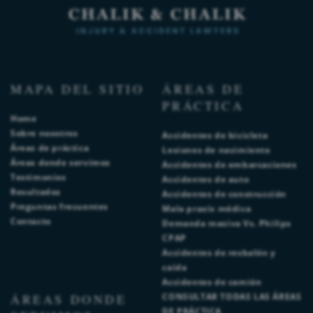
MAPA DEL SITIO
ÁREAS DE
PRÁCTICA
Home
Sobre nosotros
Accidentes de bicicleta
Áreas de práctica
Lesiones de nacimiento
Áreas donde servimos
Accidentes de embarcaciones
Testimonios
Accidentes de auto
Resultados
Accidentes de construcción
Preguntas frecuentes
Mala praxis médica
Contacto
Demanda masiva Vs. Philips
CPAP
Accidentes de resbalón y
caída
Accidentes de camión
ÁREAS DONDE
CONSULTAR TODAS LAS ÁREAS
DE PRÁCTICA