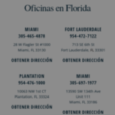
Oficinas en Florida
MIAMI
FORT LAUDERDALE
305-465-4878
954-472-7122
28 W Flagler St #1000
713 SE 6th St
Miami, FL 33130
Fort Lauderdale,
FL
33301
OBTENER DIRECCIÓN
OBTENER DIRECCIÓN
PLANTATION
MIAMI
954-476-1000
305-697-1977
10063 NW 1st CT
13590 SW 134th Ave
Plantation, FL 33324
Unit 111
Miami, FL 33186
OBTENER DIRECCIÓN
OBTENER DIRECCIÓN