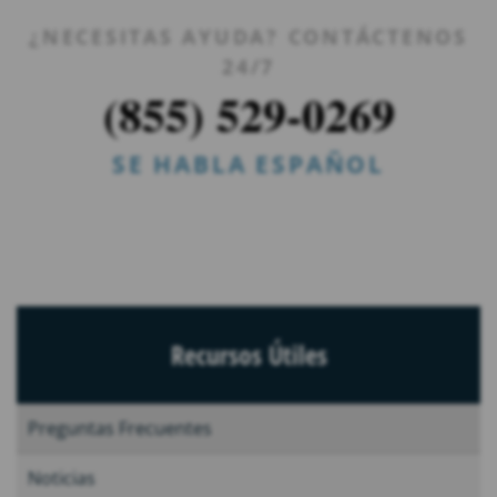
¿NECESITAS AYUDA? CONTÁCTENOS
24/7
(855) 529-0269
SE HABLA ESPAÑOL
Recursos Útiles
Preguntas Frecuentes
Noticias