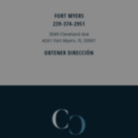
FORT MYERS
239-374-2951
3049 Cleveland Ave
#261 Fort Myers, FL 33901
OBTENER DIRECCIÓN