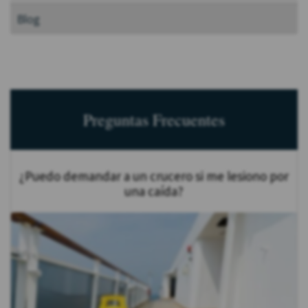
Blog
Preguntas Frecuentes
¿Puedo demandar a un crucero si me lesiono por
una caída?