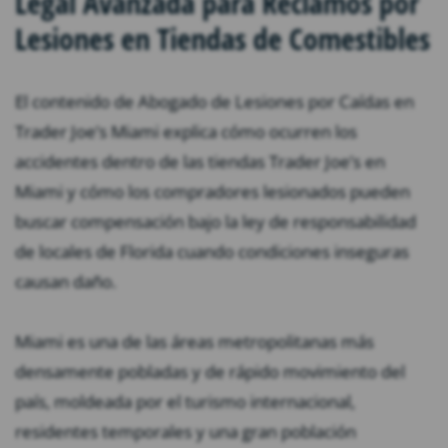
Legal Avanzada para Reclamos por
Lesiones en Tiendas de Comestibles
El contenido de Abogado de Lesiones por Caídas en
Trader Joe’s Miami explica cómo ocurren los
accidentes dentro de las tiendas Trader Joe’s en
Miami y cómo los compradores lesionados pueden
buscar compensación bajo la ley de responsabilidad
de locales de Florida cuando condiciones inseguras
causan daño.
Miami es una de las áreas metropolitanas más
densamente pobladas y de rápido movimiento del
país, moldeada por el turismo internacional,
residentes temporales y una gran población