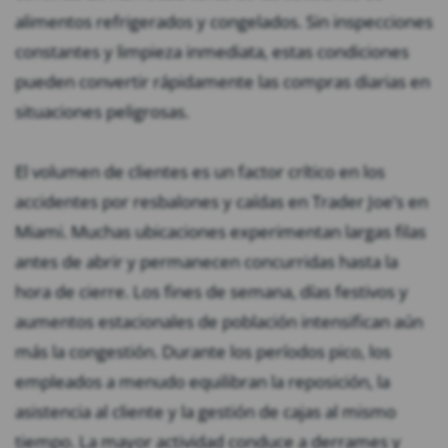
alimentos refrigerados y congelados. Sin inspecciones
constantes y limpieza inmediata, estas condiciones
pueden convertir rápidamente las compras diarias en
situaciones peligrosas.
El volumen de clientes es un factor crítico en los
accidentes por resbalones y caídas en Trader Joe’s en
Miami. Muchas ubicaciones experimentan largas filas
antes de abrir y permanecen concurridas hasta la
hora de cierre. Los fines de semana, días festivos y
aumentos estacionales de población intensifican aún
más la congestión. Durante los períodos pico, los
empleados a menudo equilibran la reposición, la
asistencia al cliente y la gestión de cajas al mismo
tiempo. La mayor actividad conduce a derrames y