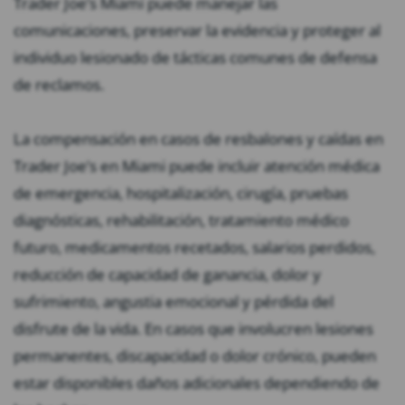
Trader Joe’s Miami puede manejar las
comunicaciones, preservar la evidencia y proteger al
individuo lesionado de tácticas comunes de defensa
de reclamos.
La compensación en casos de resbalones y caídas en
Trader Joe’s en Miami puede incluir atención médica
de emergencia, hospitalización, cirugía, pruebas
diagnósticas, rehabilitación, tratamiento médico
futuro, medicamentos recetados, salarios perdidos,
reducción de capacidad de ganancia, dolor y
sufrimiento, angustia emocional y pérdida del
disfrute de la vida. En casos que involucren lesiones
permanentes, discapacidad o dolor crónico, pueden
estar disponibles daños adicionales dependiendo de