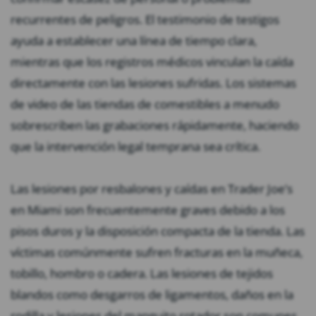
recurrentes de peligros. El testimonio de testigos
ayuda a establecer una línea de tiempo clara,
mientras que los registros médicos vinculan la caída
directamente con las lesiones sufridas. Los sistemas
de video de las tiendas de comestibles a menudo
sobrescriben las grabaciones rápidamente, haciendo
que la intervención legal temprana sea crítica.
Las lesiones por resbalones y caídas en Trader Joe’s
en Miami son frecuentemente graves debido a los
pisos duros y la disposición compacta de la tienda. Las
víctimas comúnmente sufren fracturas en la muñeca,
tobillo, hombro o cadera. Las lesiones de tejidos
blandos como desgarros de ligamentos, daños en la
rodilla y lesiones del manguito rotador son comunes