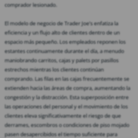
comprador lesionado.
El modelo de negocio de Trader Joe’s enfatiza la
eficiencia y un flujo alto de clientes dentro de un
espacio más pequeño. Los empleados reponen los
estantes continuamente durante el día, a menudo
maniobrando carritos, cajas y palets por pasillos
estrechos mientras los clientes continúan
comprando. Las filas en las cajas frecuentemente se
extienden hacia las áreas de compra, aumentando la
congestión y la distracción. Esta superposición entre
las operaciones del personal y el movimiento de los
clientes eleva significativamente el riesgo de que
derrames, escombros o condiciones de piso mojado
pasen desapercibidos el tiempo suficiente para