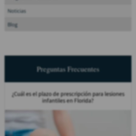
Noticias
Blog
Preguntas Frecuentes
¿Cuál es el plazo de prescripción para lesiones
infantiles en Florida?