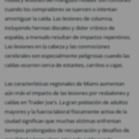
cuando los compradores se tuercen o intentan
amortiguar la caída. Las lesiones de columna,
incluyendo hernias discales y dolor crónico de
espalda, a menudo resultan de impactos repentinos.
Las lesiones en la cabeza y las conmociones
cerebrales son especialmente peligrosas cuando las
caídas ocurren cerca de estantes, carritos o cajas.
Las características regionales de Miami aumentan
aún más el impacto de las lesiones por resbalones y
caídas en Trader Joe’s. La gran población de adultos
mayores y la fuerza laboral físicamente activa de la
ciudad significan que muchas víctimas enfrentan
tiempos prolongados de recuperación y desafíos de