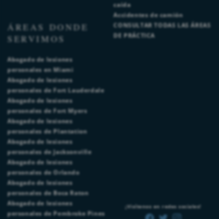
caída
Accidentes de camión
ÁREAS DONDE
CONSULTAR TODAS LAS ÁREAS
DE PRÁCTICA
SERVIMOS
Abogado de lesiones
personales en Miami
Abogado de lesiones
personales de Fort Lauderdale
Abogado de lesiones
personales de Fort Myers
Abogado de lesiones
personales de Plantation
Abogado de lesiones
personales de Jacksonville
Abogado de lesiones
personales de Orlando
Abogado de lesiones
personales de Boca Raton
Abogado de lesiones
¡Visítenos en redes sociales!
personales de Pembroke Pines