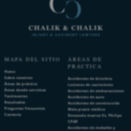
MAPA DEL SITIO
ÁREAS DE
PRÁCTICA
Home
Sobre nosotros
Accidentes de bicicleta
Áreas de práctica
Lesiones de nacimiento
Áreas donde servimos
Accidentes de embarcaciones
Testimonios
Accidentes de auto
Resultados
Accidentes de construcción
Preguntas frecuentes
Mala praxis médica
Contacto
Demanda masiva Vs. Philips
CPAP
Accidentes de resbalón y