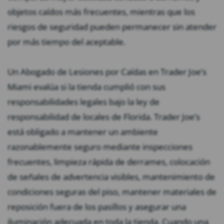
objetos caídos más frecuentes, mientras que los
riesgos de seguridad pueden permanecer sin atender
por más tiempo del aceptable.
Un Abogado de Lesiones por Caídas en Trader Joe’s
Miami evalúa si la tienda cumplió con sus
responsabilidades legales bajo la ley de
responsabilidad de locales de Florida. Trader Joe’s
está obligado a mantener un ambiente
razonablemente seguro mediante inspecciones
frecuentes, limpieza rápida de derrames, colocación
de señales de advertencia visibles, mantenimiento de
condiciones seguras del piso, mantener materiales de
reposición fuera de los pasillos y asegurar una
iluminación adecuada en toda la tienda. Cuando una