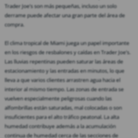
Trader Joe’s son más pequeñas, incluso un solo
derrame puede afectar una gran parte del área de
compra.
El clima tropical de Miami juega un papel importante
en los riesgos de resbalones y caídas en Trader Joe’s.
Las lluvias repentinas pueden saturar las áreas de
estacionamiento y las entradas en minutos, lo que
lleva a que varios clientes arrastren agua hacia el
interior al mismo tiempo. Las zonas de entrada se
vuelven especialmente peligrosas cuando las
alfombrillas están saturadas, mal colocadas o son
insuficientes para el alto tráfico peatonal. La alta
humedad contribuye además a la acumulación
continua de humedad cerca de las secciones de