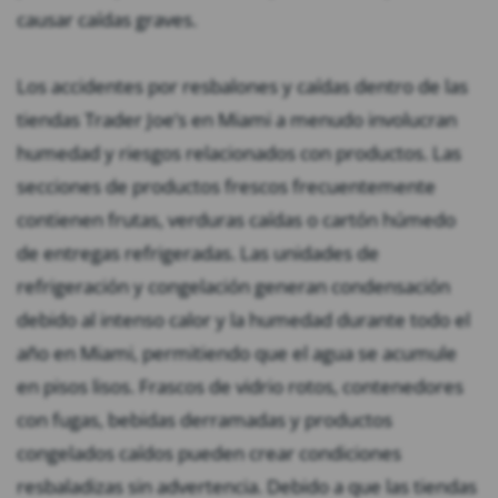
causar caídas graves.
Los accidentes por resbalones y caídas dentro de las
tiendas Trader Joe’s en Miami a menudo involucran
humedad y riesgos relacionados con productos. Las
secciones de productos frescos frecuentemente
contienen frutas, verduras caídas o cartón húmedo
de entregas refrigeradas. Las unidades de
refrigeración y congelación generan condensación
debido al intenso calor y la humedad durante todo el
año en Miami, permitiendo que el agua se acumule
en pisos lisos. Frascos de vidrio rotos, contenedores
con fugas, bebidas derramadas y productos
congelados caídos pueden crear condiciones
resbaladizas sin advertencia. Debido a que las tiendas