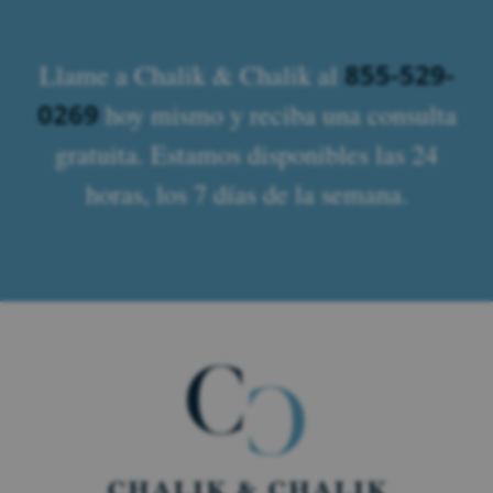
855-529-
Llame a Chalik & Chalik al
0269
hoy mismo y reciba una consulta
gratuita. Estamos disponibles las 24
horas, los 7 días de la semana.