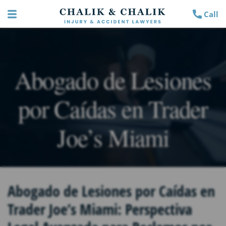
Call
Abogado de Lesiones
por Caídas en Trader
Joe’s Miami
Abogado de Lesiones por Caídas en
Trader Joe’s Miami: Perspectiva