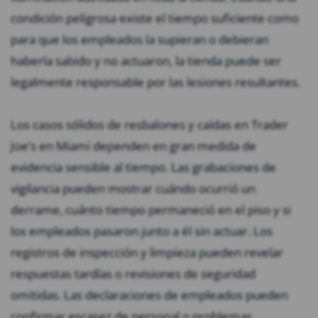
condición peligrosa existe el tiempo suficiente como
para que los empleados la supieran o debieran
haberla sabido y no actuaron, la tienda puede ser
legalmente responsable por las lesiones resultantes.
Los casos sólidos de resbalones y caídas en Trader
Joe’s en Miami dependen en gran medida de
evidencia sensible al tiempo. Las grabaciones de
vigilancia pueden mostrar cuándo ocurrió un
derrame, cuánto tiempo permaneció en el piso y si
los empleados pasaron junto a él sin actuar. Los
registros de inspección y limpieza pueden revelar
respuestas tardías o revisiones de seguridad
omitidas. Las declaraciones de empleados pueden
confirmar escasez de personal o problemas