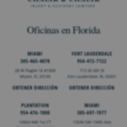
Oficinas en Florida
MIAMI
FORT LAUDERDALE
305-465-4878
954-472-7122
28 W Flagler St #1000
713 SE 6th St
Miami, FL 33130
Fort Lauderdale,
FL
33301
OBTENER DIRECCIÓN
OBTENER DIRECCIÓN
PLANTATION
MIAMI
954-476-1000
305-697-1977
10063 NW 1st CT
13590 SW 134th Ave