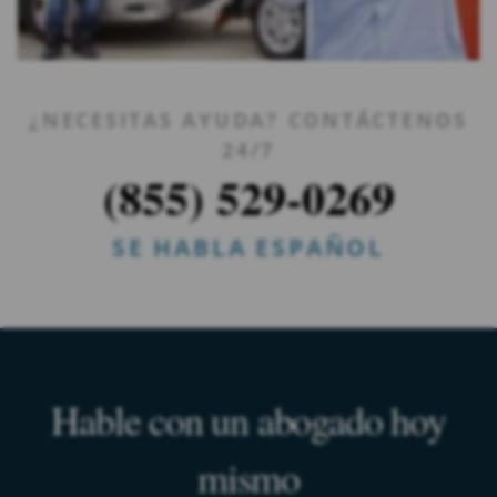
¿NECESITAS AYUDA? CONTÁCTENOS
24/7
(855) 529-0269
SE HABLA ESPAÑOL
Hable con un abogado hoy
mismo