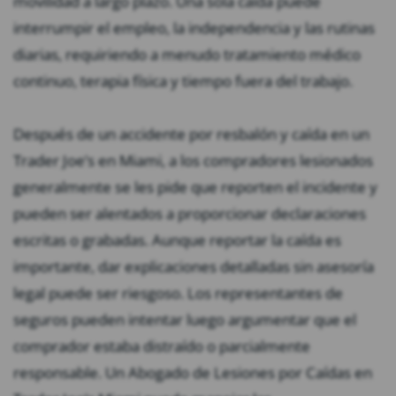
movilidad a largo plazo. Una sola caída puede
interrumpir el empleo, la independencia y las rutinas
diarias, requiriendo a menudo tratamiento médico
continuo, terapia física y tiempo fuera del trabajo.
Después de un accidente por resbalón y caída en un
Trader Joe’s en Miami, a los compradores lesionados
generalmente se les pide que reporten el incidente y
pueden ser alentados a proporcionar declaraciones
escritas o grabadas. Aunque reportar la caída es
importante, dar explicaciones detalladas sin asesoría
legal puede ser riesgoso. Los representantes de
seguros pueden intentar luego argumentar que el
comprador estaba distraído o parcialmente
responsable. Un Abogado de Lesiones por Caídas en