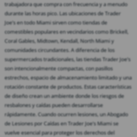
trabajadora que compra con frecuencia y a menudo
durante las horas pico. Las ubicaciones de Trader
Joe’s en todo Miami sirven como tiendas de
comestibles populares en vecindarios como Brickell,
Coral Gables, Midtown, Kendall, North Miami y
comunidades circundantes. A diferencia de los
supermercados tradicionales, las tiendas Trader Joe’s
son intencionalmente compactas, con pasillos
estrechos, espacio de almacenamiento limitado y una
rotación constante de productos. Estas características
de diseño crean un ambiente donde los riesgos de
resbalones y caídas pueden desarrollarse
rápidamente. Cuando ocurren lesiones, un Abogado
de Lesiones por Caídas en Trader Joe’s Miami se
vuelve esencial para proteger los derechos del