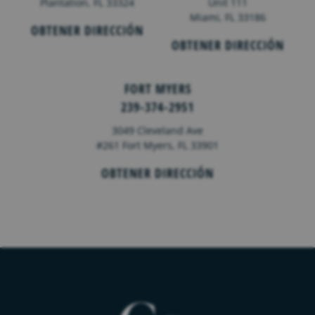
Plantation, FL 33324
Unit 111
Miami, FL 33186
OBTENER DIRECCIÓN
OBTENER DIRECCIÓN
FORT MYERS
239-374-2951
3049 Cleveland Ave
#261 Fort Myers, FL 33901
OBTENER DIRECCIÓN