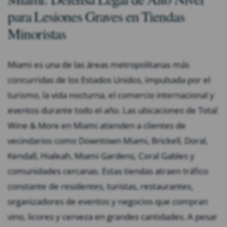
para Lesiones Graves en Tiendas
Minoristas
Miami es una de las áreas metropolitanas más
concurridas de los Estados Unidos, impulsada por el
turismo, la vida nocturna, el comercio internacional y
eventos durante todo el año. Las ubicaciones de Total
Wine & More en Miami atienden a clientes de
vecindarios como Downtown Miami, Brickell, Doral,
Kendall, Hialeah, Miami Gardens, Coral Gables y
comunidades cercanas. Estas tiendas atraen tráfico
constante de residentes, turistas, restaurantes,
organizadores de eventos y negocios que compran
vino, licores y cerveza en grandes cantidades. A pesar