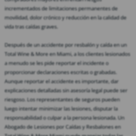
incrementados de limitaciones permanentes de
movilidad, dolor crónico y reducción en la calidad de
vida tras caídas graves.
Después de un accidente por resbalón y caída en un
Total Wine & More en Miami, a los clientes lesionados
a menudo se les pide reportar el incidente o
proporcionar declaraciones escritas o grabadas.
Aunque reportar el accidente es importante, dar
explicaciones detalladas sin asesoría legal puede ser
riesgoso. Los representantes de seguros pueden
luego intentar minimizar las lesiones, disputar la
responsabilidad o culpar a la persona lesionada. Un
Abogado de Lesiones por Caídas y Resbalones en
Total Wine & More Miami puede manejar todas las