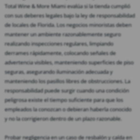
Total Wine & More Miami evalúa si la tienda cumplió
con sus deberes legales bajo la ley de responsabilidad
de locales de Florida. Los negocios minoristas deben
mantener un ambiente razonablemente seguro
realizando inspecciones regulares, limpiando
derrames rápidamente, colocando señales de
advertencia visibles, manteniendo superficies de piso
seguras, asegurando iluminación adecuada y
manteniendo los pasillos libres de obstrucciones. La
responsabilidad puede surgir cuando una condición
peligrosa existe el tiempo suficiente para que los
empleados la conozcan o debieran haberla conocido
y no la corrigieron dentro de un plazo razonable.
Probar negligencia en un caso de resbalón y caída en