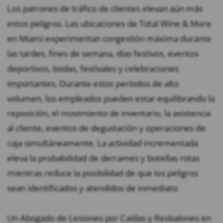
Los patrones de tráfico de clientes elevan aún más
estos peligros. Las ubicaciones de Total Wine & More
en Miami experimentan congestión máxima durante
las tardes, fines de semana, días festivos, eventos
deportivos, bodas, festivales y celebraciones
importantes. Durante estos períodos de alto
volumen, los empleados pueden estar equilibrando la
reposición, el movimiento de inventario, la asistencia
al cliente, eventos de degustación y operaciones de
caja simultáneamente. La actividad incrementada
eleva la probabilidad de derrames y botellas rotas
mientras reduce la posibilidad de que los peligros
sean identificados y atendidos de inmediato.
Un Abogado de Lesiones por Caídas y Resbalones en