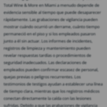
Total Wine & More en Miami a menudo depende de
evidencia sensible al tiempo que puede desaparecer
rápidamente. Las grabaciones de vigilancia pueden
mostrar cuándo ocurrió un derrame, cuánto tiempo
permaneció en el piso y si los empleados pasaron
junto a él sin actuar. Los informes de incidentes,
registros de limpieza y mantenimiento pueden
revelar respuestas tardías o procedimientos de
seguridad inadecuados. Las declaraciones de
empleados pueden confirmar escasez de personal,
quejas previas o peligros recurrentes. Los
testimonios de testigos ayudan a establecer una línea
de tiempo clara, mientras que los registros médicos
conectan directamente la caída con las lesiones
sufridas. Debido a que las grabaciones de vigilancia