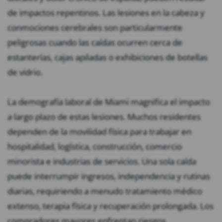
de impactos repentinos. Las lesiones en la cabeza y
conmociones cerebrales son particularmente
peligrosas cuando las caídas ocurren cerca de
estanterías, cajas apiladas o exhibiciones de botellas
de vidrio.
La demografía laboral de Miami magnifica el impacto
a largo plazo de estas lesiones. Muchos residentes
dependen de la movilidad física para trabajar en
hospitalidad, logística, construcción, comercio
minorista e industrias de servicios. Una sola caída
puede interrumpir ingresos, independencia y rutinas
diarias, requiriendo a menudo tratamiento médico
extenso, terapia física y recuperación prolongada. Los
compradores mayores enfrentan riesgos