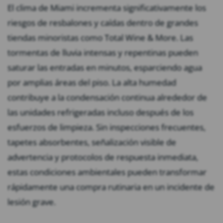
El clima de Miami incrementa significativamente los
riesgos de resbalones y caídas dentro de grandes
tiendas minoristas como Total Wine & More. Las
tormentas de lluvia intensas y repentinas pueden
saturar las entradas en minutos, esparciendo agua
por amplias áreas del piso. La alta humedad
contribuye a la condensación continua alrededor de
las unidades refrigeradas incluso después de los
esfuerzos de limpieza. Sin inspecciones frecuentes,
tapetes absorbentes, señalización visible de
advertencia y protocolos de respuesta inmediata,
estas condiciones ambientales pueden transformar
rápidamente una compra rutinaria en un incidente de
lesión grave.