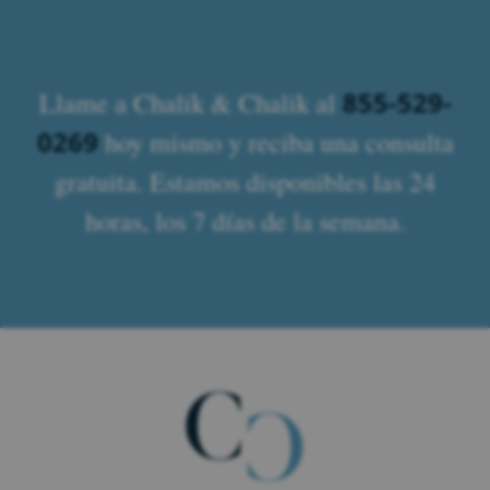
855-529-
Llame a Chalik & Chalik al
0269
hoy mismo y reciba una consulta
gratuita. Estamos disponibles las 24
horas, los 7 días de la semana.