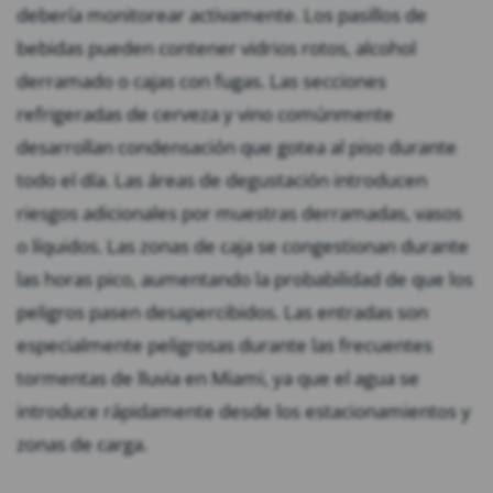
debería monitorear activamente. Los pasillos de
bebidas pueden contener vidrios rotos, alcohol
derramado o cajas con fugas. Las secciones
refrigeradas de cerveza y vino comúnmente
desarrollan condensación que gotea al piso durante
todo el día. Las áreas de degustación introducen
riesgos adicionales por muestras derramadas, vasos
o líquidos. Las zonas de caja se congestionan durante
las horas pico, aumentando la probabilidad de que los
peligros pasen desapercibidos. Las entradas son
especialmente peligrosas durante las frecuentes
tormentas de lluvia en Miami, ya que el agua se
introduce rápidamente desde los estacionamientos y
zonas de carga.