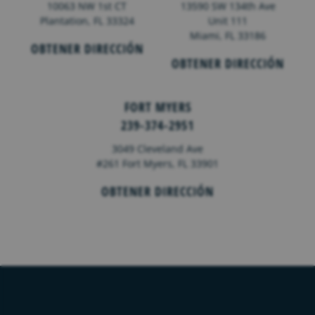
10063 NW 1st CT
13590 SW 134th Ave
Plantation, FL 33324
Unit 111
Miami, FL 33186
OBTENER DIRECCIÓN
OBTENER DIRECCIÓN
FORT MYERS
239-374-2951
3049 Cleveland Ave
#261 Fort Myers, FL 33901
OBTENER DIRECCIÓN