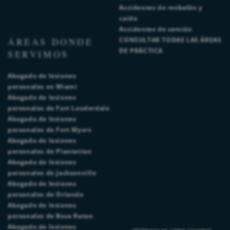
Accidentes de resbalón y
caída
Accidentes de camión
ÁREAS DONDE
CONSULTAR TODAS LAS ÁREAS
DE PRÁCTICA
SERVIMOS
Abogado de lesiones
personales en Miami
Abogado de lesiones
personales de Fort Lauderdale
Abogado de lesiones
personales de Fort Myers
Abogado de lesiones
personales de Plantation
Abogado de lesiones
personales de Jacksonville
Abogado de lesiones
personales de Orlando
Abogado de lesiones
personales de Boca Raton
Abogado de lesiones