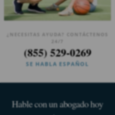
¿NECESITAS AYUDA? CONTÁCTENOS
24/7
(855) 529-0269
SE HABLA ESPAÑOL
Hable con un abogado hoy