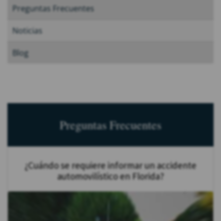
Preguntas Frecuentes
Noticias
Blog
Preguntas Frecuentes
¿Cuándo se requiere informar un accidente
automovilístico en Florida?