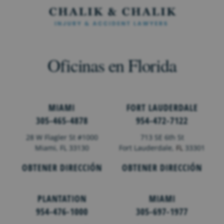
Oficinas en Florida
MIAMI
FORT LAUDERDALE
305-465-4878
954-472-7122
28 W Flagler St #1000
713 SE 6th St
Miami, FL 33130
Fort Lauderdale,
FL
33301
OBTENER DIRECCIÓN
OBTENER DIRECCIÓN
PLANTATION
MIAMI
954-476-1000
305-697-1977