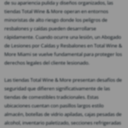
de su apariencia pulida y diseños organizados, las
tiendas Total Wine & More operan en entornos
minoristas de alto riesgo donde los peligros de
resbalones y caídas pueden desarrollarse
rápidamente. Cuando ocurre una lesión, un Abogado
de Lesiones por Caídas y Resbalones en Total Wine &
More Miami se vuelve fundamental para proteger los
derechos legales del cliente lesionado.
Las tiendas Total Wine & More presentan desafíos de
seguridad que difieren significativamente de las
tiendas de comestibles tradicionales. Estas
ubicaciones cuentan con pasillos largos estilo
almacén, botellas de vidrio apiladas, cajas pesadas de
alcohol, inventario paletizado, secciones refrigeradas