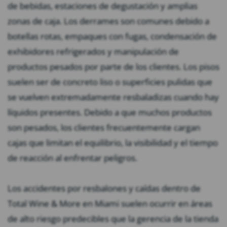
de bebidas, estaciones de degustación y amplias
zonas de caja. Los derrames son comunes debido a
botellas rotas, empaques con fugas, condensación de
exhibidores refrigerados y manipulación de
productos pesados por parte de los clientes. Los pisos
suelen ser de concreto liso o superficies pulidas que
se vuelven extremadamente resbaladizas cuando hay
líquidos presentes. Debido a que muchos productos
son pesados, los clientes frecuentemente cargan
cajas que limitan el equilibrio, la visibilidad y el tiempo
de reacción al enfrentar peligros.
Los accidentes por resbalones y caídas dentro de
Total Wine & More en Miami suelen ocurrir en áreas
de alto riesgo predecibles que la gerencia de la tienda