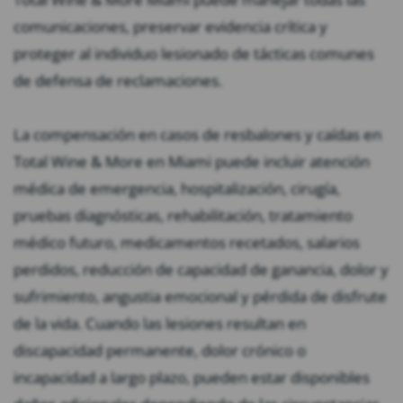
comunicaciones, preservar evidencia crítica y
proteger al individuo lesionado de tácticas comunes
de defensa de reclamaciones.
La compensación en casos de resbalones y caídas en
Total Wine & More en Miami puede incluir atención
médica de emergencia, hospitalización, cirugía,
pruebas diagnósticas, rehabilitación, tratamiento
médico futuro, medicamentos recetados, salarios
perdidos, reducción de capacidad de ganancia, dolor y
sufrimiento, angustia emocional y pérdida de disfrute
de la vida. Cuando las lesiones resultan en
discapacidad permanente, dolor crónico o
incapacidad a largo plazo, pueden estar disponibles