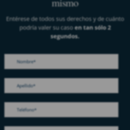
mismo
Entérese de todos sus derechos y de cuánto
podría valer su caso
en tan sólo 2
segundos.