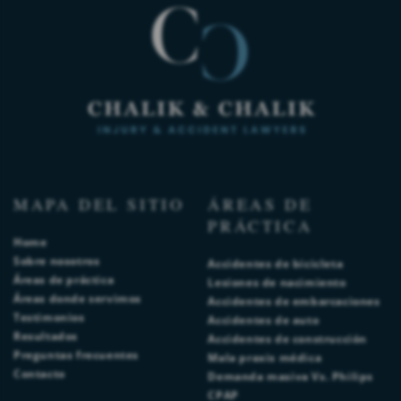
MAPA DEL SITIO
ÁREAS DE
PRÁCTICA
Home
Sobre nosotros
Accidentes de bicicleta
Áreas de práctica
Lesiones de nacimiento
Áreas donde servimos
Accidentes de embarcaciones
Testimonios
Accidentes de auto
Resultados
Accidentes de construcción
Preguntas frecuentes
Mala praxis médica
Contacto
Demanda masiva Vs. Philips
CPAP