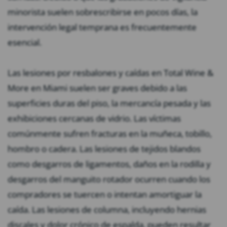
minorista suelen sobrescribirse en pocos días, la
intervención legal temprana es frecuentemente
esencial.
Las lesiones por resbalones y caídas en Total Wine &
More en Miami suelen ser graves debido a las
superficies duras del piso, la mercancía pesada y las
exhibiciones cercanas de vidrio. Las víctimas
comúnmente sufren fracturas en la muñeca, tobillo,
hombro o cadera. Las lesiones de tejidos blandos
como desgarros de ligamentos, daños en la rodilla y
desgarros del manguito rotador ocurren cuando los
compradores se tuercen o intentan amortiguar la
caída. Las lesiones de columna, incluyendo hernias
discales y dolor crónico de espalda, pueden resultar