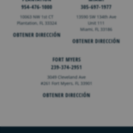
954-476-1000
305-697-1977
10063 NW 1st CT
13590 SW 134th Ave
Plantation, FL 33324
Unit 111
Miami, FL 33186
OBTENER DIRECCIÓN
OBTENER DIRECCIÓN
FORT MYERS
239-374-2951
3049 Cleveland Ave
#261 Fort Myers, FL 33901
OBTENER DIRECCIÓN