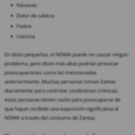
Náuseas
Dolor de cabeza
Fiebre
Ictericia
En dosis pequeñas, el NDMA puede no causar ningún
problema, pero dosis más altas podrían provocar
preocupaciones como las mencionadas
anteriormente. Muchas personas toman Zantac
diariamente para controlar condiciones crónicas;
estas personas tienen razón para preocuparse de
que hayan recibido una exposición significativa al
NDMA a través del consumo de Zantac.