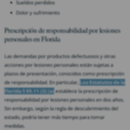
Sueldos perdidos
Dolor y sufrimiento
Prescripción de responsabilidad por lesiones
personales en Florida
Las demandas por productos defectuosos y otras
acciones por lesiones personales están sujetas a
plazos de presentación, conocidos como prescripción
de responsabilidad. En particular,
Los Estatutos de la
Florida § 95.11 (3) (a)
establece la prescripción de
responsabilidad por lesiones personales en dos años.
Sin embargo, según la regla de descubrimiento del
estado, podría tener más tiempo para tomar
medidas.