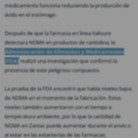
medicamento funciona reduciendo la producción de
ácido en el estómago.
Después de que la farmacia en línea Valisure
detectara NDMA en productos de ranitidina, la
Administración de Alimentos y Medicamentos
(FDA)
realizó una investigación que confirmó la
presencia de este peligroso compuesto.
La prueba de la FDA encontró que había niveles bajos
de NDMA en el momento de la fabricación. Estos
niveles también aumentaron con el tiempo a
temperatura ambiente, por lo que la cantidad de
NDMA en Zantac puede aumentar durante el envío o
al estar en las estanterías de las farmacias.