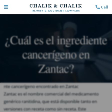
Call
¿Cuál es el ingrediente
cancerígeno en
Zantac?
nte cancerígeno encontrado en Zantac
Zantac es el nombre comercial del medicamento
genérico ranitidina, que está disponible tanto en
versiones con receta como sin receta. Este