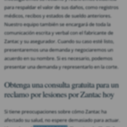
para respaldar el valor de sus daños, como registros
médicos, recibos y estados de sueldo anteriores.
Nuestro equipo también se encargará de toda la
comunicación escrita y verbal con el fabricante de
Zantac y su asegurador. Cuando su caso esté listo,
presentaremos una demanda y negociaremos un
acuerdo en su nombre. Si es necesario, podemos
presentar una demanda y representarlo en la corte.
Obtenga una consulta gratuita para un
reclamo por lesiones por Zantac hoy
Si tiene preocupaciones sobre cómo Zantac ha
afectado su salud, no espere demasiado para actuar.