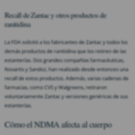
Recall de Zantac y otros productos de
ranitidina
La FDA solicitó a los fabricantes de Zantac y todos los
demás productos de ranitidina que los retiren de las
estanterías. Dos grandes compañías farmacéuticas,
Novartis y Sandoz, han realizado desde entonces una
recall de estos productos. Además, varias cadenas de
farmacias, como CVS y Walgreens, retiraron
voluntariamente Zantac y versiones genéricas de sus
estanterías.
Cómo el NDMA afecta al cuerpo