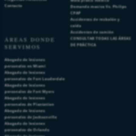
Mala praxis médica
Contacto
Demanda masiva Vs. Philips
CPAP
Accidentes de resbalón y
caída
Accidentes de camión
ÁREAS DONDE
CONSULTAR TODAS LAS ÁREAS
DE PRÁCTICA
SERVIMOS
Abogado de lesiones
personales en Miami
Abogado de lesiones
personales de Fort Lauderdale
Abogado de lesiones
personales de Fort Myers
Abogado de lesiones
personales de Plantation
Abogado de lesiones
personales de Jacksonville
Abogado de lesiones
personales de Orlando