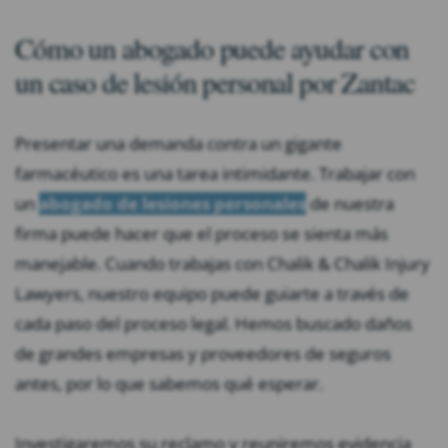
Cómo un abogado puede ayudar con
un caso de lesión personal por Zantac
Presentar una demanda contra un gigante
farmacéutico es una tarea intimidante. Trabajar con
un
abogado de lesiones personales
de nuestra
firma puede hacer que el proceso se sienta más
manejable. Cuando trabajas con Chalik & Chalik Injury
Lawyers, nuestro equipo puede guiarte a través de
cada paso del proceso legal. Hemos buscado daños
de grandes empresas y proveedores de seguros
antes, por lo que sabemos qué esperar.
Investigaremos su reclamo y reuniremos evidencia