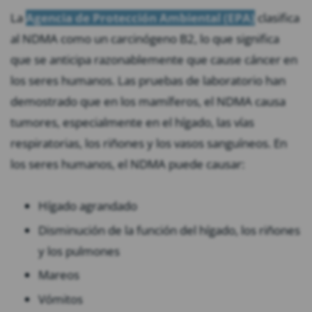
La
Agencia de Protección Ambiental (EPA)
clasifica
al NDMA como un carcinógeno B2, lo que significa
que se anticipa razonablemente que cause cáncer en
los seres humanos. Las pruebas de laboratorio han
demostrado que en los mamíferos, el NDMA causa
tumores, especialmente en el hígado, las vías
respiratorias, los riñones y los vasos sanguíneos. En
los seres humanos, el NDMA puede causar:
Hígado agrandado
Disminución de la función del hígado, los riñones
y los pulmones
Mareos
Vómitos