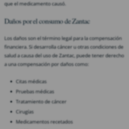
que el medicamento causó.
Daños por el consumo de Zantac
Los daños son el término legal para la compensación
financiera. Si desarrolla cáncer u otras condiciones de
salud a causa del uso de Zantac, puede tener derecho
a una compensación por daños como:
Citas médicas
Pruebas médicas
Tratamiento de cáncer
Cirugías
Medicamentos recetados