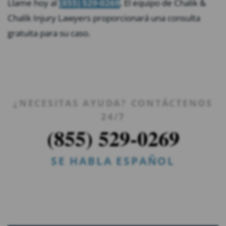
Llame hoy al
(855) 529-0269
. El equipo de Chalik &
Chalik Injury Lawyers proporcionará una consulta
gratuita para su caso.
¿NECESITAS AYUDA? CONTÁCTENOS
24/7
(855) 529-0269
SE HABLA ESPAÑOL