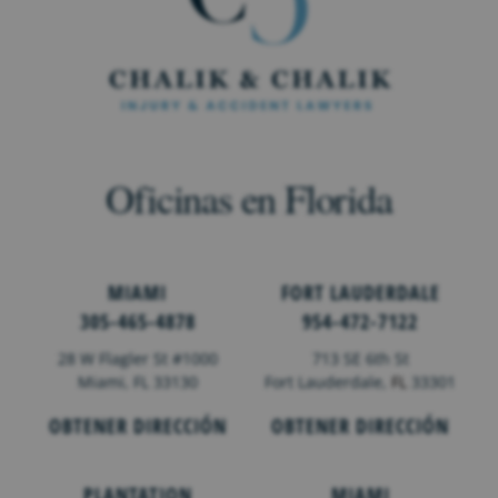
Oficinas en Florida
MIAMI
FORT LAUDERDALE
305-465-4878
954-472-7122
28 W Flagler St #1000
713 SE 6th St
Miami, FL 33130
Fort Lauderdale,
FL
33301
OBTENER DIRECCIÓN
OBTENER DIRECCIÓN
PLANTATION
MIAMI