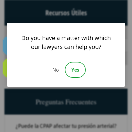
Recursos Útiles
Preguntas Frecuentes
Do you have a matter with which
Noticias
our lawyers can help you?
Text us
Blog
No
Yes
Call us
Preguntas Frecuentes
¿Puede la CPAP afectar tu presión arterial?