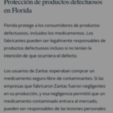
Protección de productos defectuosos
en Florida
Florida protege a los consumidores de productos
defectuosos, incluidos los medicamentos. Los
fabricantes pueden ser legalmente responsables de
productos defectuosos incluso si no tenían la
intención de que ocurriera el defecto.
Los usuarios de Zantac esperaban comprar un
medicamento seguro libre de contaminantes. Si las
empresas que fabricaron Zantac fueron negligentes
en su producción, y esa negligencia permitió que un
medicamento contaminado entrara al mercado,
pueden ser responsables de las lesiones personales