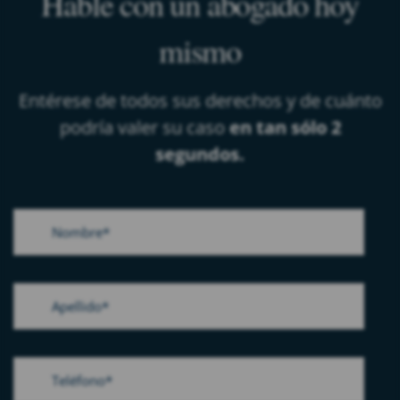
Hable con un abogado hoy
mismo
Entérese de todos sus derechos y de cuánto
podría valer su caso
en tan sólo 2
segundos.