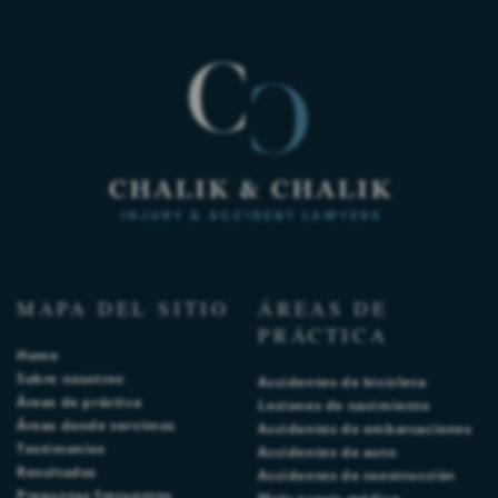
MAPA DEL SITIO
ÁREAS DE
PRÁCTICA
Home
Sobre nosotros
Accidentes de bicicleta
Áreas de práctica
Lesiones de nacimiento
Áreas donde servimos
Accidentes de embarcaciones
Testimonios
Accidentes de auto
Resultados
Accidentes de construcción
Preguntas frecuentes